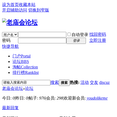
设为首页
收藏本站
开启辅助访问
切换到窄版
找回密码
自动登录
密码
立即注册
登录
快捷导航
门户
Portal
论坛
BBS
淘帖
Collection
排行榜
Ranklist
搜索
热搜:
活动
交友
discuz
搜索
老庙会论坛
»
论坛
今日:
0
|
昨日:
0
|
帖子:
976
|
会员:
298
|
欢迎新会员:
youdolikeme
最新回复